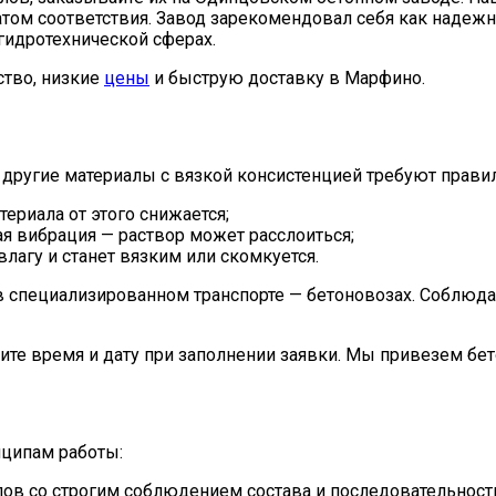
ом соответствия. Завод зарекомендовал себя как надежн
 гидротехнической сферах.
ство, низкие
цены
и быструю доставку в Марфино.
и другие материалы с вязкой консистенцией требуют прав
ериала от этого снижается;
я вибрация — раствор может расслоиться;
лагу и станет вязким или скомкуется.
 в специализированном транспорте — бетоновозах. Соблюд
ите время и дату при заполнении заявки. Мы привезем бе
нципам работы:
ов со строгим соблюдением состава и последовательност