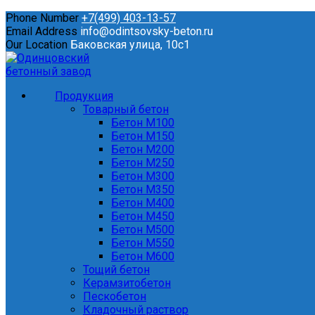
Phone Number
+7(499) 403-13-57
Email Address
info@odintsovsky-beton.ru
Our Location
Баковская улица, 10с1
Продукция
Товарный бетон
Бетон М100
Бетон М150
Бетон М200
Бетон М250
Бетон М300
Бетон М350
Бетон М400
Бетон М450
Бетон М500
Бетон М550
Бетон М600
Тощий бетон
Керамзитобетон
Пескобетон
Кладочный раствор