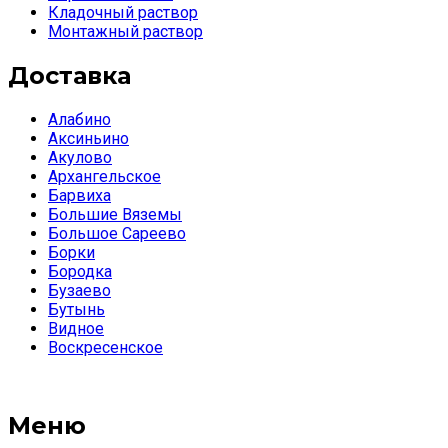
Кладочный раствор
Монтажный раствор
Доставка
Алабино
Аксиньино
Акулово
Архангельское
Барвиха
Большие Вяземы
Большое Сареево
Борки
Бородка
Бузаево
Бутынь
Видное
Воскресенское
Меню