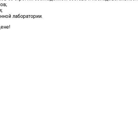
ов;
;
нной лаборатории.
ене!