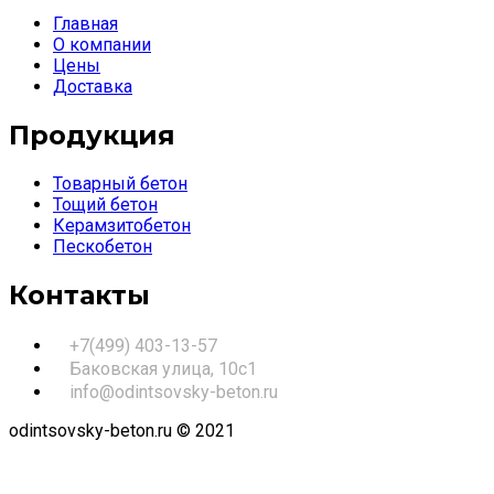
Главная
О компании
Цены
Доставка
Продукция
Товарный бетон
Тощий бетон
Керамзитобетон
Пескобетон
Контакты
+7(499) 403-13-57
Баковская улица, 10с1
info@odintsovsky-beton.ru
odintsovsky-beton.ru © 2021