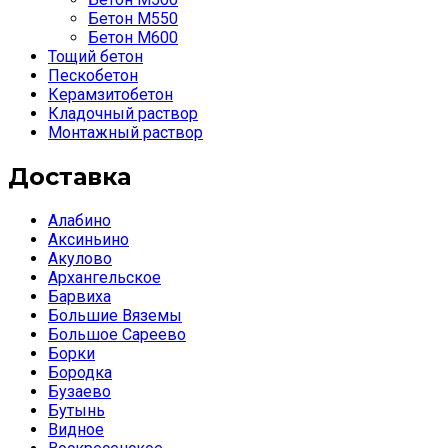
Бетон М550
Бетон М600
Тощий бетон
Пескобетон
Керамзитобетон
Кладочный раствор
Монтажный раствор
Доставка
Алабино
Аксиньино
Акулово
Архангельское
Барвиха
Большие Вяземы
Большое Сареево
Борки
Бородка
Бузаево
Бутынь
Видное