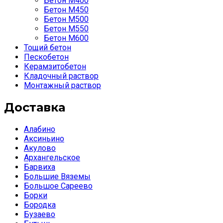
Бетон М400
Бетон М450
Бетон М500
Бетон М550
Бетон М600
Тощий бетон
Пескобетон
Керамзитобетон
Кладочный раствор
Монтажный раствор
Доставка
Алабино
Аксиньино
Акулово
Архангельское
Барвиха
Большие Вяземы
Большое Сареево
Борки
Бородка
Бузаево